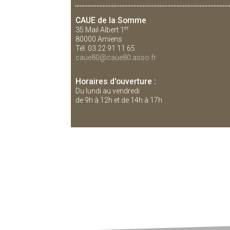
CAUE de la Somme
er
35 Mail Albert 1
80000 Amiens
Tél. 03 22 91 11 65
caue80@caue80.asso.fr
Horaires d'ouverture :
Du lundi au vendredi
de 9h à 12h et de 14h à 17h