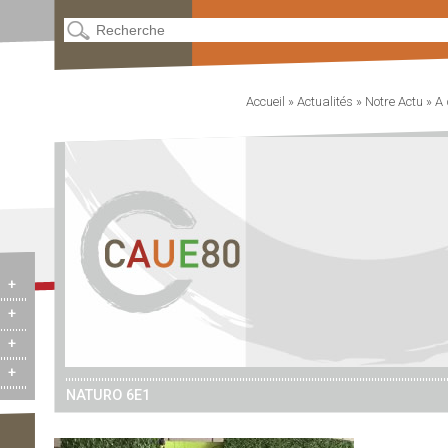
Accueil
»
Actualités
»
Notre Actu
»
A 
+
+
+
+
NATURO 6E1