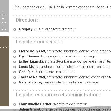
L’équipe technique du CAUE de la Somme est constituée de 10 
+
+
Direction :
+
Grégory Villain
, architecte, directeur
Le pôle « conseils » :
Pierre Bouysset
, architecte-urbaniste, conseiller en archit
Cyril Guimard
, paysagiste, conseiller en paysage
Esther Lipinski
, architecte-urbaniste, conseillère en archit
Louis Monet
, architecte-urbaniste, conseiller en architectu
Gaël Quelin
, urbaniste en alternance
Thérèse Rauwel
, architecte-urbaniste, conseillère en archi
Gaïane Stacey
, paysagiste, conseillère en paysage
Le pôle ressources et administration :
Emmanuelle Carlier
, secrétaire de direction
Julien Grisot
, chargé de ressources, de documentation e