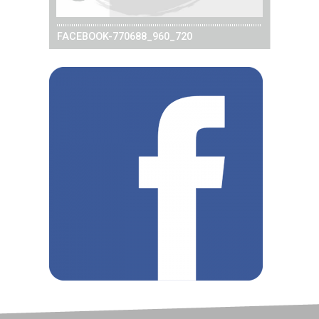
FACEBOOK-770688_960_720