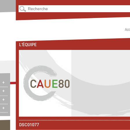
Acc
L’ÉQUIPE
+
+
+
+
DSC01077