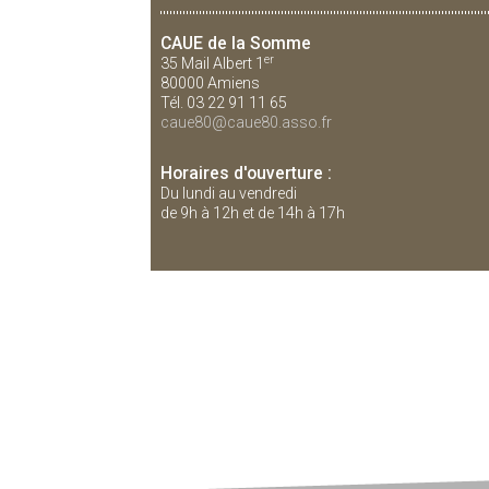
CAUE de la Somme
er
35 Mail Albert 1
80000 Amiens
Tél. 03 22 91 11 65
caue80@caue80.asso.fr
Horaires d'ouverture :
Du lundi au vendredi
de 9h à 12h et de 14h à 17h