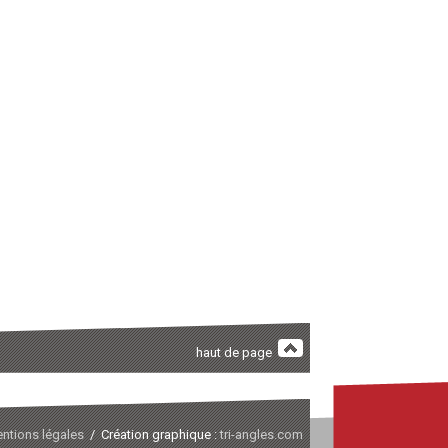
haut de page
ntions légales
/ Création graphique :
tri-angles.com