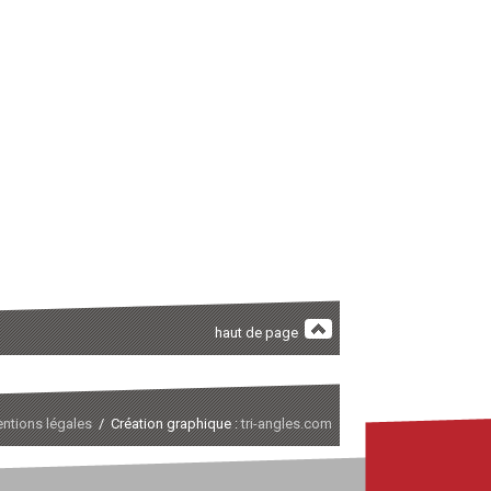
haut de page
ntions légales
/ Création graphique :
tri-angles.com