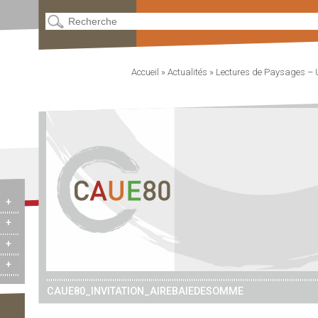
Accueil
»
Actualités
»
Lectures de Paysages – 
+
+
+
+
CAUE80_INVITATION_AIREBAIEDESOMME