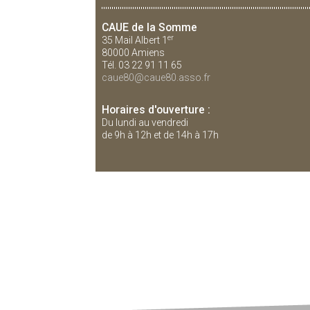
CAUE de la Somme
er
35 Mail Albert 1
80000 Amiens
Tél. 03 22 91 11 65
caue80@caue80.asso.fr
Horaires d'ouverture :
Du lundi au vendredi
de 9h à 12h et de 14h à 17h