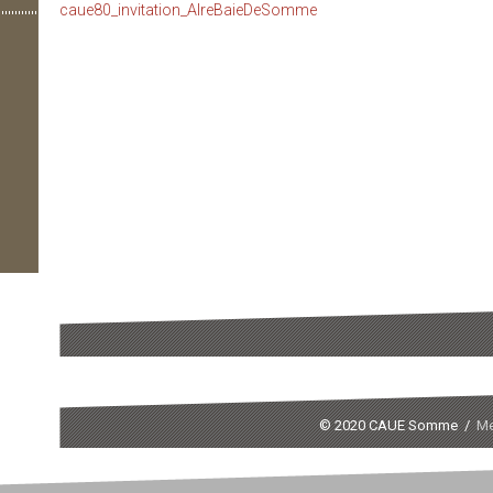
caue80_invitation_AIreBaieDeSomme
© 2020 CAUE Somme /
Me