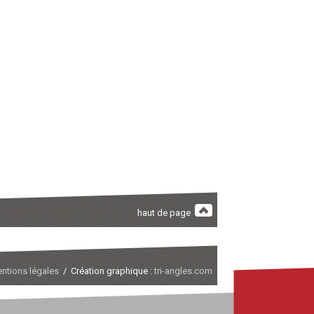
haut de page
ntions légales
/ Création graphique :
tri-angles.com