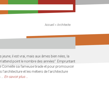
Accueil
»
Architecte
s jeune, il est vrai, mais aux âmes bien nées, la
 n’attend point le nombre des années”. Empruntant
re Corneille sa fameuse tirade et pour promouvoir
is l’architecture et les métiers de l’architecture
s …
En savoir plus …