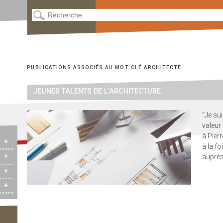
PUBLICATIONS ASSOCIÉS AU MOT CLÉ
ARCHITECTE
JEUNES TALENTS DE L’ARCHITECTURE
“Je sui
valeur
à Pier
+
à la fo
+
auprè
+
+