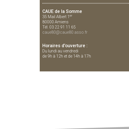
CAUE de la Somme
er
35 Mail Albert 1
80000 Amiens
Tél. 03 22 91 11 65
caue80@caue80.asso.fr
Horaires d'ouverture :
Du lundi au vendredi
de 9h à 12h et de 14h à 17h